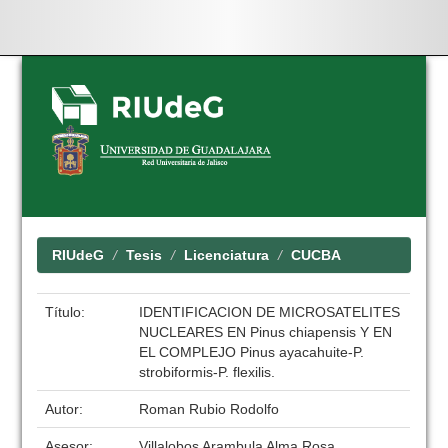
Skip
navigation
RIUdeG
Tesis
Licenciatura
CUCBA
Título:
IDENTIFICACION DE MICROSATELITES
NUCLEARES EN Pinus chiapensis Y EN
EL COMPLEJO Pinus ayacahuite-P.
strobiformis-P. flexilis.
Autor:
Roman Rubio Rodolfo
Asesor:
Villalobos Arambula Alma Rosa