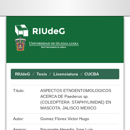
Skip
navigation
RIUdeG
Tesis
Licenciatura
CUCBA
Título:
ASPECTOS ETNOENTOMOLOGICOS
ACERCA DE Paederus sp.
(COLEOPTERA: STAPHYLINIDAE) EN
MASCOTA, JALISCO MEXICO
Autor:
Gomez Flores Victor Hugo
Asesor:
Navarrete Heredia Jose Luis