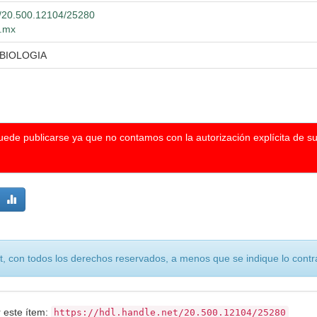
et/20.500.12104/25280
g.mx
 BIOLOGIA
puede publicarse ya que no contamos con la autorización explícita de s
, con todos los derechos reservados, a menos que se indique lo contra
r este ítem:
https://hdl.handle.net/20.500.12104/25280