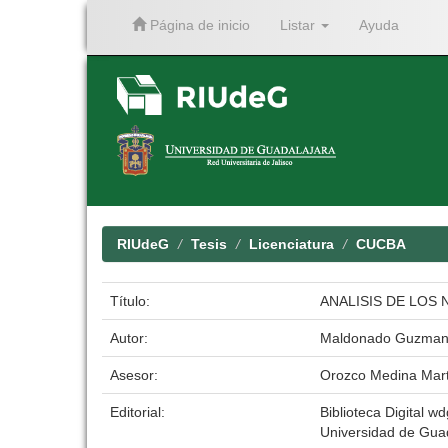
Página de inicio
Listar
Ayuda
Skip
navigation
RIUdeG
Tesis
Licenciatura
CUCBA
Título:
ANALISIS DE LOS
Autor:
Maldonado Guzman 
Asesor:
Orozco Medina Mar
Editorial:
Biblioteca Digital wd
Universidad de Gua