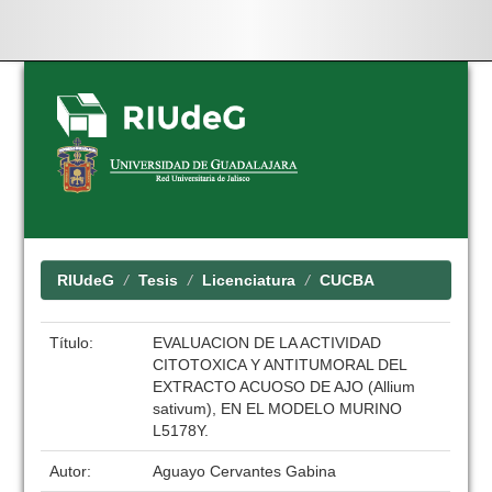
Skip
navigation
RIUdeG
Tesis
Licenciatura
CUCBA
Título:
EVALUACION DE LA ACTIVIDAD
CITOTOXICA Y ANTITUMORAL DEL
EXTRACTO ACUOSO DE AJO (Allium
sativum), EN EL MODELO MURINO
L5178Y.
Autor:
Aguayo Cervantes Gabina