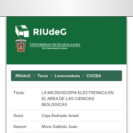
Skip
navigation
RIUdeG
Tesis
Licenciatura
CUCBA
Título:
LA MICROSCOPIA ELECTRONICA EN
EL AREA DE LAS CIENCIAS
BIOLOGICAS
Autor:
Ceja Andrade Israel
Asesor:
Mora Galindo Juan