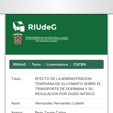
Skip
navigation
RIUdeG
Tesis
Licenciatura
CUCBA
Título:
EFECTO DE LA ADMINISTRACION
TEMPRANA DE GLUTAMATO SOBRE EL
TRANSPORTE DE DOPAMINA Y SU
REGULACION POR OXIDO NITRICO
Autor:
Hernandez Hernandez Lizbeth
Asesor:
Beas Zarate Carlos