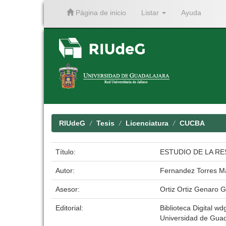
Página de inicio
Listar
Ayuda
Skip
navigation
RIUdeG
Tesis
Licenciatura
CUCBA
Título:
ESTUDIO DE LA R
Autor:
Fernandez Torres M
Asesor:
Ortiz Ortiz Genaro G
Editorial:
Biblioteca Digital wdg
Universidad de Guad