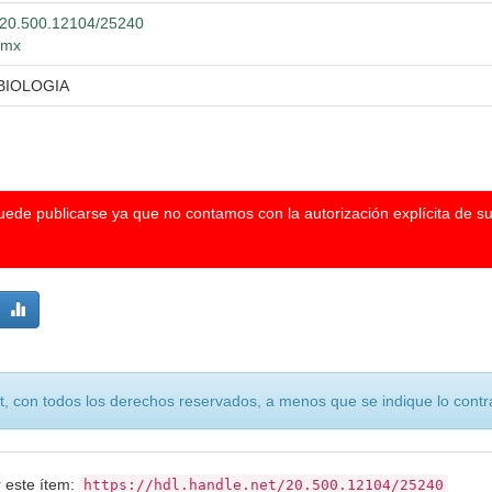
t/20.500.12104/25240
g.mx
BIOLOGIA
puede publicarse ya que no contamos con la autorización explícita de s
, con todos los derechos reservados, a menos que se indique lo contra
r este ítem:
https://hdl.handle.net/20.500.12104/25240