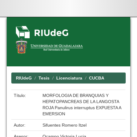
Skip
navigation
RIUdeG
Tesis
Licenciatura
CUCBA
Título:
MORFOLOGIA DE BRANQUIAS Y
HEPATOPANCREAS DE LA LANGOSTA
ROJA Panulirus interruptus EXPUESTA A
EMERSION
Autor:
Sifuentes Romero Itzel
Asesor:
Ocampo Victoria Lucia