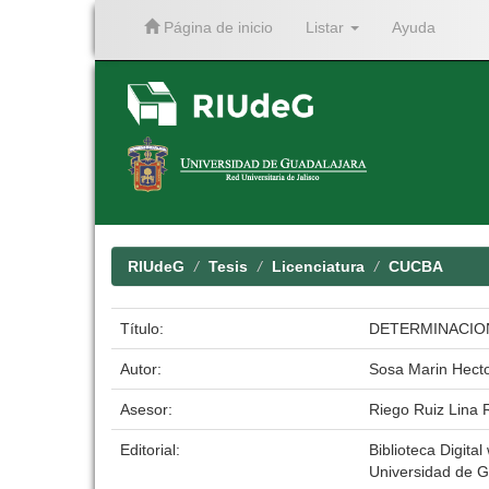
Página de inicio
Listar
Ayuda
Skip
navigation
RIUdeG
Tesis
Licenciatura
CUCBA
Título:
DETERMINACION 
Autor:
Sosa Marin Hect
Asesor:
Riego Ruiz Lina 
Editorial:
Biblioteca Digital
Universidad de G