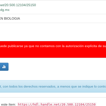
e.net/20.500.12104/25150
.udg.mx
EN BIOLOGIA
puede publicarse ya que no contamos con la autorización explícita de s
, con todos los derechos reservados, a menos que se indique lo contra
r este ítem:
https://hdl.handle.net/20.500.12104/25150