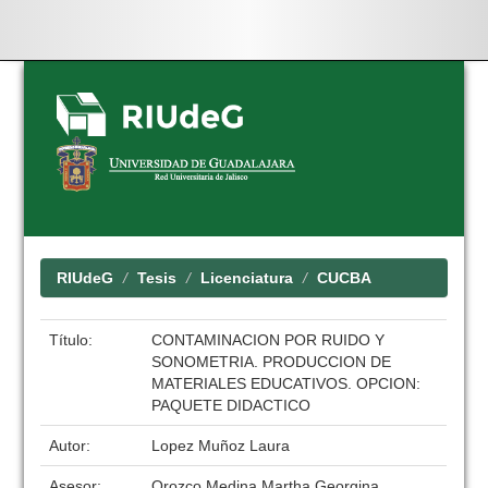
Skip
navigation
RIUdeG
Tesis
Licenciatura
CUCBA
Título:
CONTAMINACION POR RUIDO Y
SONOMETRIA. PRODUCCION DE
MATERIALES EDUCATIVOS. OPCION:
PAQUETE DIDACTICO
Autor:
Lopez Muñoz Laura
Asesor:
Orozco Medina Martha Georgina