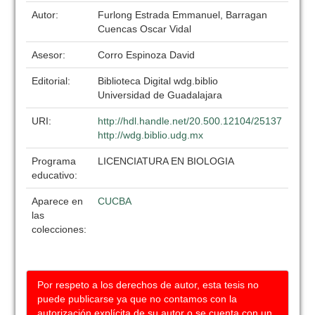
Autor:
Furlong Estrada Emmanuel, Barragan
Cuencas Oscar Vidal
Asesor:
Corro Espinoza David
Editorial:
Biblioteca Digital wdg.biblio
Universidad de Guadalajara
URI:
http://hdl.handle.net/20.500.12104/25137
http://wdg.biblio.udg.mx
Programa
LICENCIATURA EN BIOLOGIA
educativo:
Aparece en
CUCBA
las
colecciones:
Por respeto a los derechos de autor, esta tesis no
puede publicarse ya que no contamos con la
autorización explícita de su autor o se cuenta con un