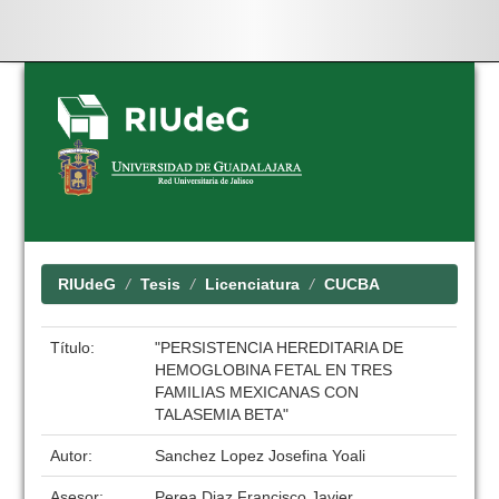
Skip
navigation
RIUdeG
Tesis
Licenciatura
CUCBA
Título:
"PERSISTENCIA HEREDITARIA DE
HEMOGLOBINA FETAL EN TRES
FAMILIAS MEXICANAS CON
TALASEMIA BETA"
Autor:
Sanchez Lopez Josefina Yoali
Asesor:
Perea Diaz Francisco Javier