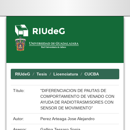
Skip
navigation
RIUdeG
Tesis
Licenciatura
CUCBA
Título:
"DIFERENCIACION DE PAUTAS DE
COMPORTAMIENTO DE VENADO CON
AYUDA DE RADIOTRASMISORES CON
SENSOR DE MOVIMIENTO"
Autor:
Perez Arteaga Jose Alejandro
Asesor:
Gallina Tessaro Sonia