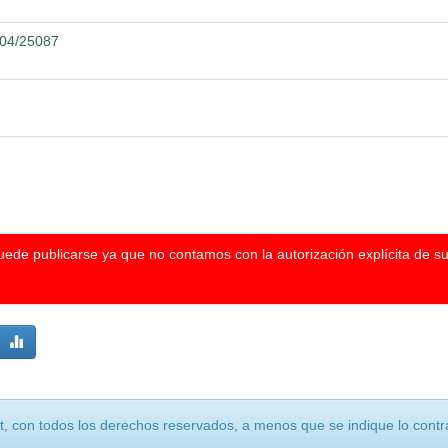
2104/25087
puede publicarse ya que no contamos con la autorización explícita de s
, con todos los derechos reservados, a menos que se indique lo contra