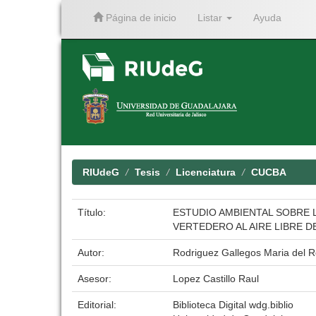
Página de inicio
Listar
Ayuda
Skip
navigation
RIUdeG
Tesis
Licenciatura
CUCBA
Título:
ESTUDIO AMBIENTAL SOBRE 
VERTEDERO AL AIRE LIBRE D
Autor:
Rodriguez Gallegos Maria del R
Asesor:
Lopez Castillo Raul
Editorial:
Biblioteca Digital wdg.biblio