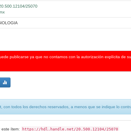
t/20.500.12104/25070
.mx
BIOLOGIA
puede publicarse ya que no contamos con la autorización explícita de s
, con todos los derechos reservados, a menos que se indique lo contra
r este ítem:
https://hdl.handle.net/20.500.12104/25070