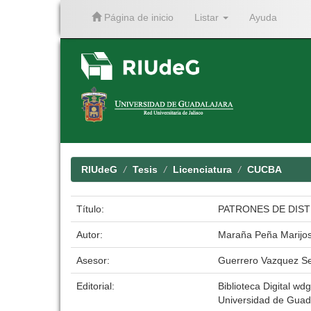
Página de inicio
Listar
Ayuda
Skip
navigation
RIUdeG
Tesis
Licenciatura
CUCBA
Título:
PATRONES DE DIST
Autor:
Maraña Peña Marijo
Asesor:
Guerrero Vazquez Se
Editorial:
Biblioteca Digital wdg
Universidad de Guad