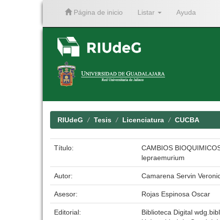
Página de inicio
Listar
Ayuda
Skip
navigation
RIUdeG
Tesis
Licenciatura
CUCBA
Título:
CAMBIOS BIOQUIMICOS
lepraemurium
Autor:
Camarena Servin Veronic
Asesor:
Rojas Espinosa Oscar
Editorial:
Biblioteca Digital wdg.bibl