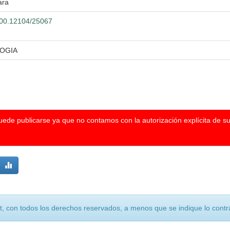
ara
.500.12104/25067
LOGIA
puede publicarse ya que no contamos con la autorización explícita de s
, con todos los derechos reservados, a menos que se indique lo contra