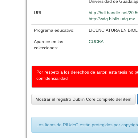
Universidad de Guadalaj
URI:
http://hdl.handle.net/20
http://wdg.biblio.udg.mx
Programa educativo:
LICENCIATURA EN BIO
Aparece en las
CUCBA
colecciones:
Por respeto a los derechos de autor, esta tesis no 
confidencialidad
Mostrar el registro Dublin Core completo del ítem
Los ítems de RIUdeG están protegidos por copyright