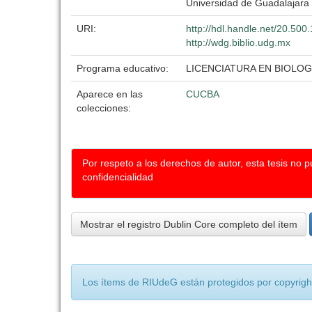
Universidad de Guadalajara
URI:
http://hdl.handle.net/20.50
http://wdg.biblio.udg.mx
Programa educativo:
LICENCIATURA EN BIOLOG
Aparece en las
CUCBA
colecciones:
Por respeto a los derechos de autor, esta tesis no 
confidencialidad
Mostrar el registro Dublin Core completo del ítem
Los ítems de RIUdeG están protegidos por copyright