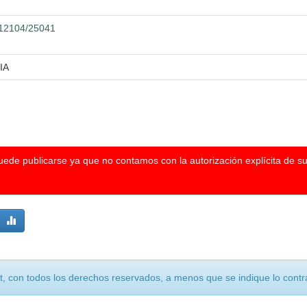
0.12104/25041
IA
puede publicarse ya que no contamos con la autorización explícita de s
, con todos los derechos reservados, a menos que se indique lo contra