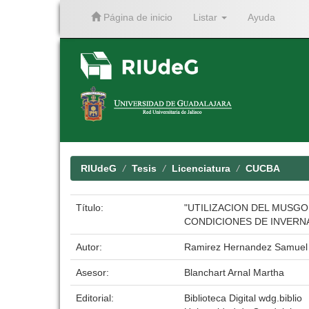
Página de inicio
Listar
Ayuda
Skip
navigation
RIUdeG
Tesis
Licenciatura
CUCBA
Título:
"UTILIZACION DEL MUSGO 
CONDICIONES DE INVERN
Autor:
Ramirez Hernandez Samuel
Asesor:
Blanchart Arnal Martha
Editorial:
Biblioteca Digital wdg.biblio