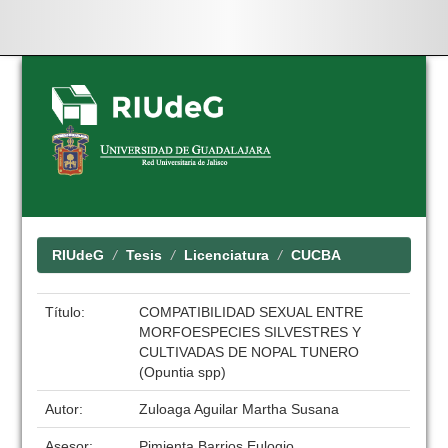
Skip
navigation
RIUdeG
Tesis
Licenciatura
CUCBA
Título:
COMPATIBILIDAD SEXUAL ENTRE
MORFOESPECIES SILVESTRES Y
CULTIVADAS DE NOPAL TUNERO
(Opuntia spp)
Autor:
Zuloaga Aguilar Martha Susana
Asesor:
Pimienta Barrios Eulogio