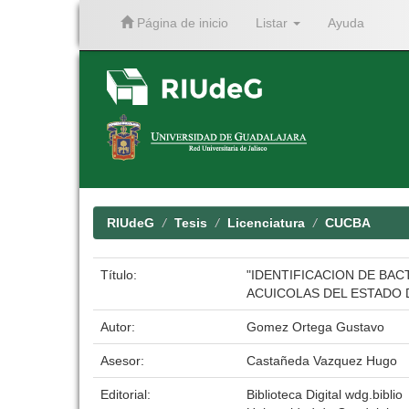
Página de inicio
Listar
Ayuda
Skip
navigation
RIUdeG
Tesis
Licenciatura
CUCBA
Título:
"IDENTIFICACION DE BACT
ACUICOLAS DEL ESTADO D
Autor:
Gomez Ortega Gustavo
Asesor:
Castañeda Vazquez Hugo
Editorial:
Biblioteca Digital wdg.biblio