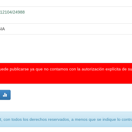
0.12104/24988
IA
puede publicarse ya que no contamos con la autorización explícita de s
, con todos los derechos reservados, a menos que se indique lo contra