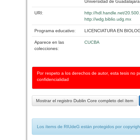
Universidad de Guadalajara
URI:
http://hdl.handle.net/20.50
http://wdg.biblio.udg.mx
Programa educativo:
LICENCIATURA EN BIOLOG
Aparece en las
CUCBA
colecciones:
Por respeto a los derechos de autor, esta tesis no 
confidencialidad
Mostrar el registro Dublin Core completo del ítem
Los ítems de RIUdeG están protegidos por copyright