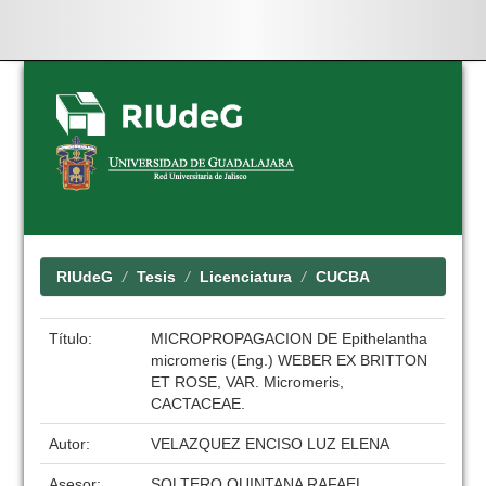
Skip
navigation
RIUdeG
Tesis
Licenciatura
CUCBA
Título:
MICROPROPAGACION DE Epithelantha
micromeris (Eng.) WEBER EX BRITTON
ET ROSE, VAR. Micromeris,
CACTACEAE.
Autor:
VELAZQUEZ ENCISO LUZ ELENA
Asesor:
SOLTERO QUINTANA RAFAEL