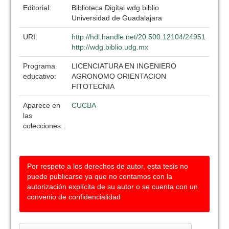
Editorial:
Biblioteca Digital wdg.biblio
Universidad de Guadalajara
URI:
http://hdl.handle.net/20.500.12104/24951
http://wdg.biblio.udg.mx
Programa
LICENCIATURA EN INGENIERO
educativo:
AGRONOMO ORIENTACION
FITOTECNIA
Aparece en
CUCBA
las
colecciones:
Por respeto a los derechos de autor, esta tesis no
puede publicarse ya que no contamos con la
autorización explícita de su autor o se cuenta con un
convenio de confidencialidad