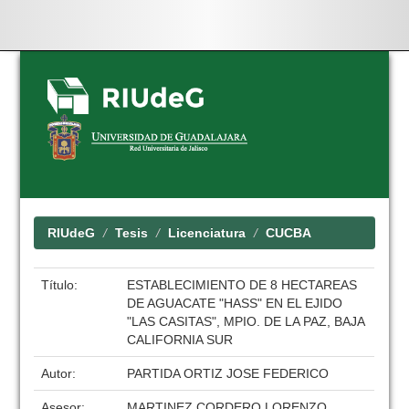
Skip
navigation
RIUdeG
Tesis
Licenciatura
CUCBA
Título:
ESTABLECIMIENTO DE 8 HECTAREAS
DE AGUACATE "HASS" EN EL EJIDO
"LAS CASITAS", MPIO. DE LA PAZ, BAJA
CALIFORNIA SUR
Autor:
PARTIDA ORTIZ JOSE FEDERICO
Asesor:
MARTINEZ CORDERO LORENZO