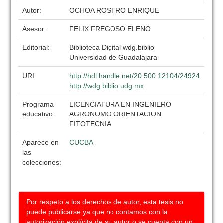
Autor:
OCHOA ROSTRO ENRIQUE
Asesor:
FELIX FREGOSO ELENO
Editorial:
Biblioteca Digital wdg.biblio
Universidad de Guadalajara
URI:
http://hdl.handle.net/20.500.12104/24924
http://wdg.biblio.udg.mx
Programa
LICENCIATURA EN INGENIERO
educativo:
AGRONOMO ORIENTACION
FITOTECNIA
Aparece en
CUCBA
las
colecciones:
Por respeto a los derechos de autor, esta tesis no
puede publicarse ya que no contamos con la
autorización explícita de su autor o se cuenta con un