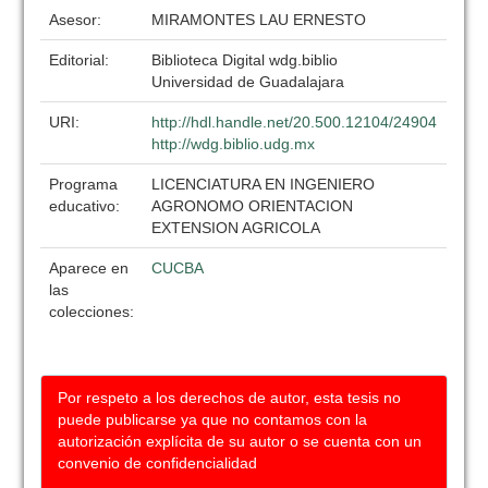
Asesor:
MIRAMONTES LAU ERNESTO
Editorial:
Biblioteca Digital wdg.biblio
Universidad de Guadalajara
URI:
http://hdl.handle.net/20.500.12104/24904
http://wdg.biblio.udg.mx
Programa
LICENCIATURA EN INGENIERO
educativo:
AGRONOMO ORIENTACION
EXTENSION AGRICOLA
Aparece en
CUCBA
las
colecciones:
Por respeto a los derechos de autor, esta tesis no
puede publicarse ya que no contamos con la
autorización explícita de su autor o se cuenta con un
convenio de confidencialidad