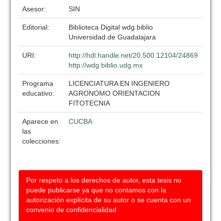
Asesor:
SIN
Editorial:
Biblioteca Digital wdg.biblio
Universidad de Guadalajara
URI:
http://hdl.handle.net/20.500.12104/24869
http://wdg.biblio.udg.mx
Programa
LICENCIATURA EN INGENIERO
educativo:
AGRONOMO ORIENTACION
FITOTECNIA
Aparece en
CUCBA
las
colecciones:
Por respeto a los derechos de autor, esta tesis no
puede publicarse ya que no contamos con la
autorización explícita de su autor o se cuenta con un
convenio de confidencialidad