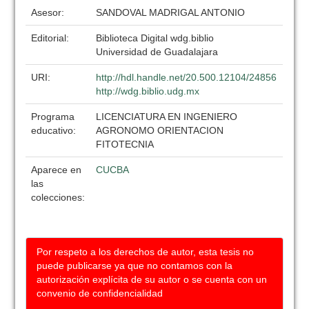
Asesor:
SANDOVAL MADRIGAL ANTONIO
Editorial:
Biblioteca Digital wdg.biblio
Universidad de Guadalajara
URI:
http://hdl.handle.net/20.500.12104/24856
http://wdg.biblio.udg.mx
Programa
LICENCIATURA EN INGENIERO
educativo:
AGRONOMO ORIENTACION
FITOTECNIA
Aparece en
CUCBA
las
colecciones:
Por respeto a los derechos de autor, esta tesis no
puede publicarse ya que no contamos con la
autorización explícita de su autor o se cuenta con un
convenio de confidencialidad