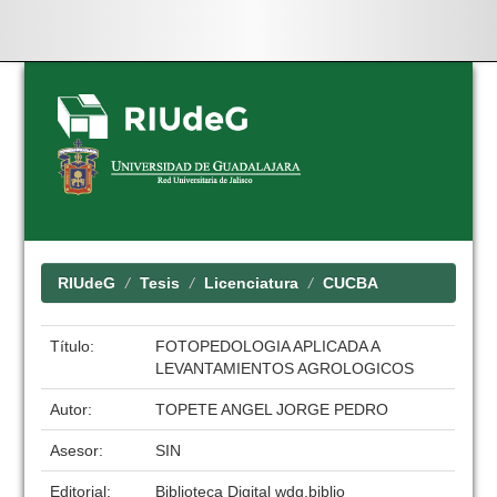
Skip
navigation
RIUdeG
Tesis
Licenciatura
CUCBA
Título:
FOTOPEDOLOGIA APLICADA A
LEVANTAMIENTOS AGROLOGICOS
Autor:
TOPETE ANGEL JORGE PEDRO
Asesor:
SIN
Editorial:
Biblioteca Digital wdg.biblio