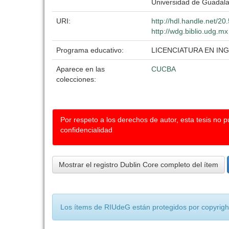
Universidad de Guadala
URI:
http://hdl.handle.net/2
http://wdg.biblio.udg.mx
Programa educativo:
LICENCIATURA EN I
Aparece en las
CUCBA
colecciones:
Por respeto a los derechos de autor, esta tesis no 
confidencialidad
Mostrar el registro Dublin Core completo del ítem
Los ítems de RIUdeG están protegidos por copyright