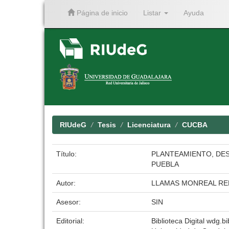
Página de inicio
Listar
Ayuda
Skip
navigation
RIUdeG
Tesis
Licenciatura
CUCBA
Título:
PLANTEAMIENTO, DE
PUEBLA
Autor:
LLAMAS MONREAL R
Asesor:
SIN
Editorial:
Biblioteca Digital wdg.bi