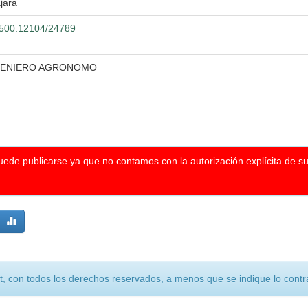
jara
0.500.12104/24789
NGENIERO AGRONOMO
puede publicarse ya que no contamos con la autorización explícita de s
, con todos los derechos reservados, a menos que se indique lo contra