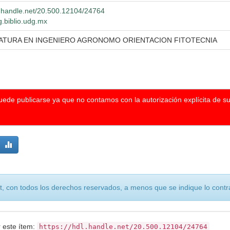
dl.handle.net/20.500.12104/24764
g.biblio.udg.mx
IATURA EN INGENIERO AGRONOMO ORIENTACION FITOTECNIA
puede publicarse ya que no contamos con la autorización explícita de s
, con todos los derechos reservados, a menos que se indique lo contra
r este ítem:
https://hdl.handle.net/20.500.12104/24764