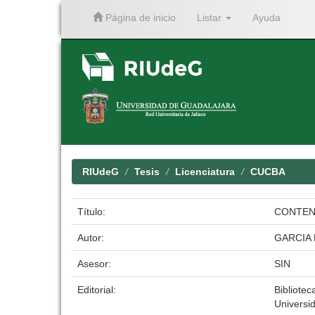
Página de inicio
Listar
Ayuda
Skip
navigation
RIUdeG
Tesis
Licenciatura
CUCBA
Título:
CONTENI
Autor:
GARCIA
Asesor:
SIN
Editorial:
Bibliotec
Universi