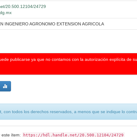
.net/20.500.12104/24729
.udg.mx
EN INGENIERO AGRONOMO EXTENSION AGRICOLA
puede publicarse ya que no contamos con la autorización explícita de s
, con todos los derechos reservados, a menos que se indique lo contra
r este ítem:
https://hdl.handle.net/20.500.12104/24729