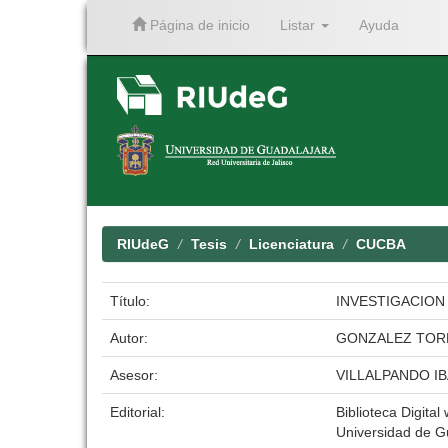
Página de inicio
Listar
Ayuda
Skip
navigation
RIUdeG
Tesis
Licenciatura
CUCBA
Título:
INVESTIGACION
Autor:
GONZALEZ TOR
Asesor:
VILLALPANDO I
Editorial:
Biblioteca Digital
Universidad de G