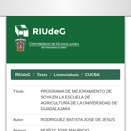
Skip
navigation
RIUdeG
Tesis
Licenciatura
CUCBA
Título:
PROGRAMA DE MEJORAMIENTO DE
SOYA EN LA ESCUELA DE
AGRICULTURA DE LA UNIVERSIDAD DE
GUADALAJARA
Autor:
RODRIGUEZ BATISTA JOSE DE JESUS
Asesor:
MUÑOZ JOSE MAURICIO