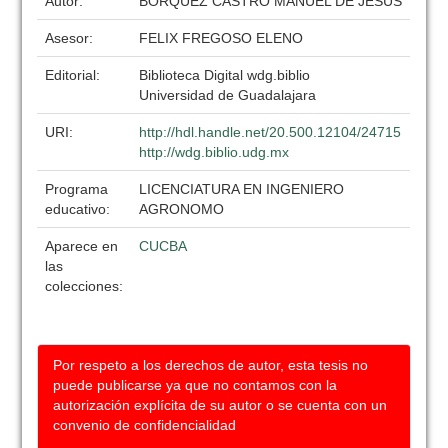
Autor:
BORQUEZ CASTRO MANUEL DE JESUS
Asesor:
FELIX FREGOSO ELENO
Editorial:
Biblioteca Digital wdg.biblio
Universidad de Guadalajara
URI:
http://hdl.handle.net/20.500.12104/24715
http://wdg.biblio.udg.mx
Programa
LICENCIATURA EN INGENIERO
educativo:
AGRONOMO
Aparece en
CUCBA
las
colecciones:
Por respeto a los derechos de autor, esta tesis no
puede publicarse ya que no contamos con la
autorización explícita de su autor o se cuenta con un
convenio de confidencialidad