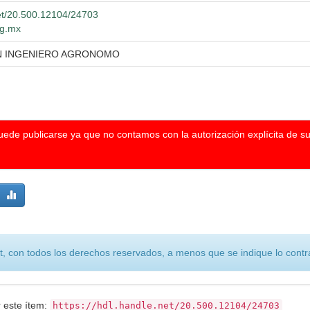
net/20.500.12104/24703
dg.mx
EN INGENIERO AGRONOMO
puede publicarse ya que no contamos con la autorización explícita de s
, con todos los derechos reservados, a menos que se indique lo contra
r este ítem:
https://hdl.handle.net/20.500.12104/24703