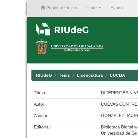
Página de inicio
Listar
Ayuda
Skip
navigation
RIUdeG
Tesis
Licenciatura
CUCBA
Título:
DIFERENTES NIV
Autor:
CUEVAS CONTRE
Asesor:
GONZALEZ JAUR
Editorial:
Biblioteca Digital w
Universidad de Gu