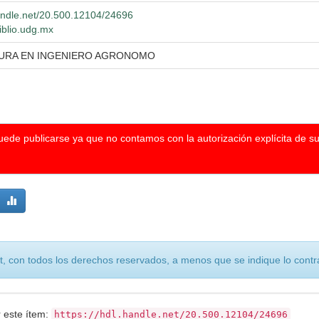
handle.net/20.500.12104/24696
iblio.udg.mx
TURA EN INGENIERO AGRONOMO
puede publicarse ya que no contamos con la autorización explícita de s
, con todos los derechos reservados, a menos que se indique lo contra
r este ítem:
https://hdl.handle.net/20.500.12104/24696