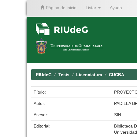
Página de inicio
Listar
Ayuda
Skip
navigation
RIUdeG
Tesis
Licenciatura
CUCBA
Título:
PROYECTO 
Autor:
PADILLA B
Asesor:
SIN
Editorial:
Biblioteca D
Universidad