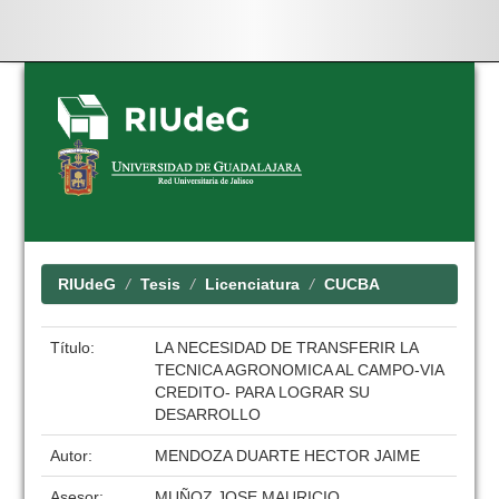
Skip
navigation
RIUdeG
Tesis
Licenciatura
CUCBA
Título:
LA NECESIDAD DE TRANSFERIR LA
TECNICA AGRONOMICA AL CAMPO-VIA
CREDITO- PARA LOGRAR SU
DESARROLLO
Autor:
MENDOZA DUARTE HECTOR JAIME
Asesor:
MUÑOZ JOSE MAURICIO