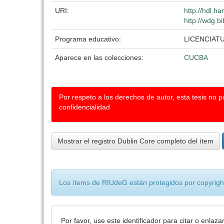
URI:
http://hdl.h
http://wdg.b
Programa educativo:
LICENCIAT
Aparece en las colecciones:
CUCBA
Por respeto a los derechos de autor, esta tesis no 
confidencialidad
Mostrar el registro Dublin Core completo del ítem
Los ítems de RIUdeG están protegidos por copyright
Por favor, use este identificador para citar o enlaza