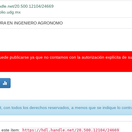
andle.net/20.500.12104/24669
iblio.udg.mx
URA EN INGENIERO AGRONOMO
puede publicarse ya que no contamos con la autorización explícita de s
, con todos los derechos reservados, a menos que se indique lo contra
r este ítem:
https://hdl.handle.net/20.500.12104/24669