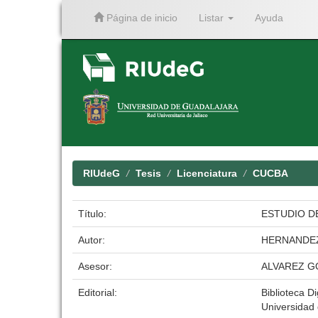
Página de inicio
Listar
Ayuda
Skip
navigation
RIUdeG
Tesis
Licenciatura
CUCBA
Título:
ESTUDIO D
Autor:
HERNANDEZ
Asesor:
ALVAREZ G
Editorial:
Biblioteca Di
Universidad