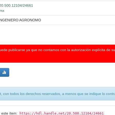
t/20.500.12104/24661
.mx
 INGENIERO AGRONOMO
puede publicarse ya que no contamos con la autorización explícita de s
, con todos los derechos reservados, a menos que se indique lo contra
r este ítem:
https://hdl.handle.net/20.500.12104/24661