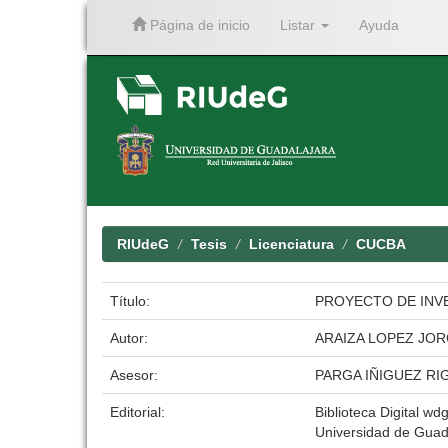
Página de inicio
Listar
Ayuda
Skip
navigation
RIUdeG
Tesis
Licenciatura
CUCBA
Título:
PROYECTO DE INVE
Autor:
ARAIZA LOPEZ JO
Asesor:
PARGA IÑIGUEZ R
Editorial:
Biblioteca Digital wdg
Universidad de Guad