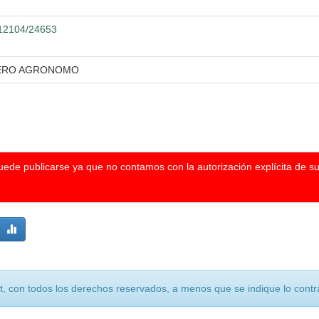
0.12104/24653
IERO AGRONOMO
puede publicarse ya que no contamos con la autorización explícita de s
, con todos los derechos reservados, a menos que se indique lo contra