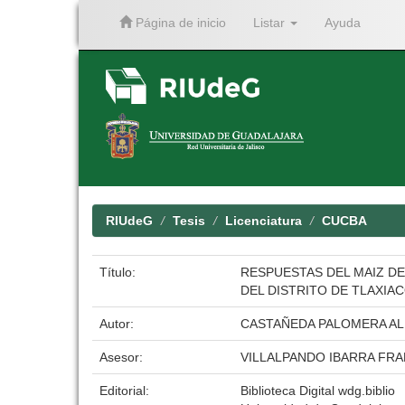
Página de inicio
Listar
Ayuda
Skip
navigation
RIUdeG
Tesis
Licenciatura
CUCBA
Título:
RESPUESTAS DEL MAIZ DE
DEL DISTRITO DE TLAXIAC
Autor:
CASTAÑEDA PALOMERA A
Asesor:
VILLALPANDO IBARRA FR
Editorial:
Biblioteca Digital wdg.biblio