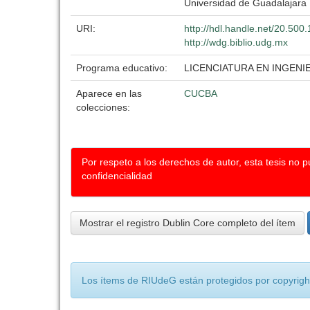
Universidad de Guadalajara
URI:
http://hdl.handle.net/20.50
http://wdg.biblio.udg.mx
Programa educativo:
LICENCIATURA EN INGEN
Aparece en las
CUCBA
colecciones:
Por respeto a los derechos de autor, esta tesis no 
confidencialidad
Mostrar el registro Dublin Core completo del ítem
Los ítems de RIUdeG están protegidos por copyright