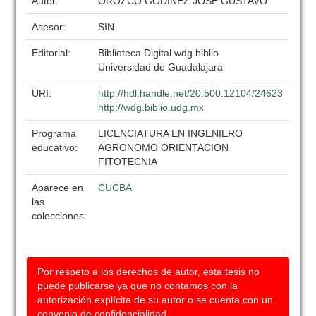
Autor:
OROZCO GODINEZ JOSE GUSTAVO
Asesor:
SIN
Editorial:
Biblioteca Digital wdg.biblio
Universidad de Guadalajara
URI:
http://hdl.handle.net/20.500.12104/24623
http://wdg.biblio.udg.mx
Programa
LICENCIATURA EN INGENIERO
educativo:
AGRONOMO ORIENTACION
FITOTECNIA
Aparece en
CUCBA
las
colecciones:
Por respeto a los derechos de autor, esta tesis no
puede publicarse ya que no contamos con la
autorización explícita de su autor o se cuenta con un
convenio de confidencialidad