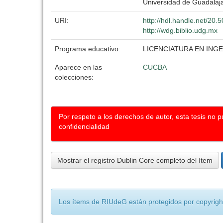
Universidad de Guadalaj
URI:
http://hdl.handle.net/20
http://wdg.biblio.udg.mx
Programa educativo:
LICENCIATURA EN IN
Aparece en las
CUCBA
colecciones:
Por respeto a los derechos de autor, esta tesis no 
confidencialidad
Mostrar el registro Dublin Core completo del ítem
Los ítems de RIUdeG están protegidos por copyright