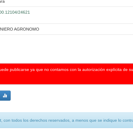
ara
.500.12104/24621
GENIERO AGRONOMO
puede publicarse ya que no contamos con la autorización explícita de s
, con todos los derechos reservados, a menos que se indique lo contra