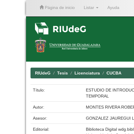
Página de inicio
Listar
Ayuda
Skip
navigation
RIUdeG
Tesis
Licenciatura
CUCBA
Título:
ESTUDIO DE INTRODUCC
TEMPORAL
Autor:
MONTES RIVERA ROBE
Asesor:
GONZALEZ JAUREGUI 
Editorial:
Biblioteca Digital wdg.bibl