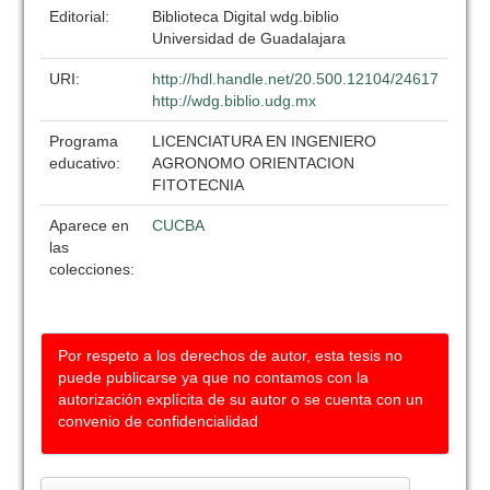
Editorial:
Biblioteca Digital wdg.biblio
Universidad de Guadalajara
URI:
http://hdl.handle.net/20.500.12104/24617
http://wdg.biblio.udg.mx
Programa
LICENCIATURA EN INGENIERO
educativo:
AGRONOMO ORIENTACION
FITOTECNIA
Aparece en
CUCBA
las
colecciones:
Por respeto a los derechos de autor, esta tesis no
puede publicarse ya que no contamos con la
autorización explícita de su autor o se cuenta con un
convenio de confidencialidad