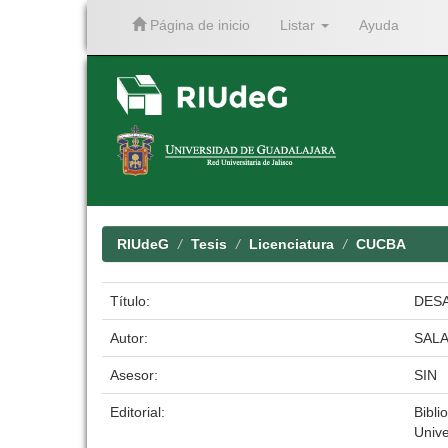
Página de inicio
Listar
Ayuda
Skip
navigation
RIUdeG
Tesis
Licenciatura
CUCBA
Título:
DESA
Autor:
SAL
Asesor:
SIN
Editorial:
Bibli
Univ