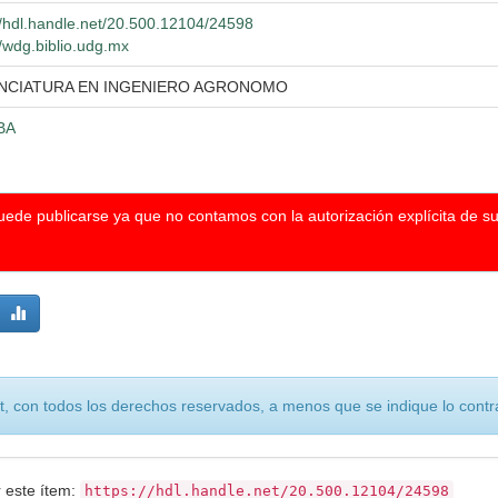
//hdl.handle.net/20.500.12104/24598
//wdg.biblio.udg.mx
ENCIATURA EN INGENIERO AGRONOMO
BA
puede publicarse ya que no contamos con la autorización explícita de s
, con todos los derechos reservados, a menos que se indique lo contra
r este ítem:
https://hdl.handle.net/20.500.12104/24598