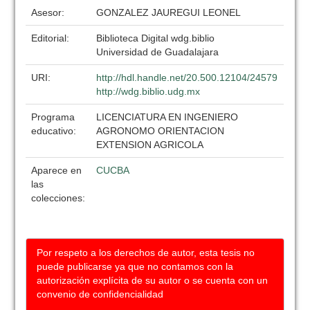
Asesor:
GONZALEZ JAUREGUI LEONEL
Editorial:
Biblioteca Digital wdg.biblio
Universidad de Guadalajara
URI:
http://hdl.handle.net/20.500.12104/24579
http://wdg.biblio.udg.mx
Programa
LICENCIATURA EN INGENIERO
educativo:
AGRONOMO ORIENTACION
EXTENSION AGRICOLA
Aparece en
CUCBA
las
colecciones:
Por respeto a los derechos de autor, esta tesis no
puede publicarse ya que no contamos con la
autorización explícita de su autor o se cuenta con un
convenio de confidencialidad