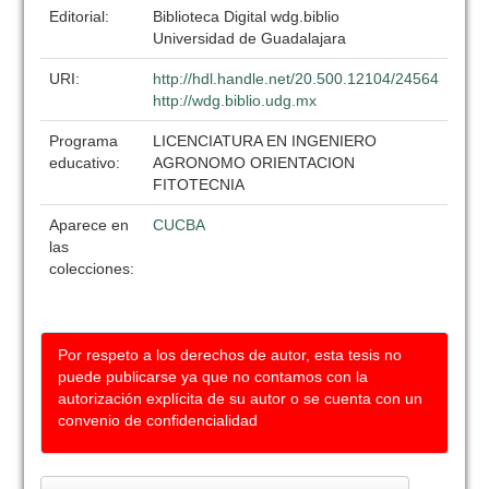
Editorial:
Biblioteca Digital wdg.biblio
Universidad de Guadalajara
URI:
http://hdl.handle.net/20.500.12104/24564
http://wdg.biblio.udg.mx
Programa
LICENCIATURA EN INGENIERO
educativo:
AGRONOMO ORIENTACION
FITOTECNIA
Aparece en
CUCBA
las
colecciones:
Por respeto a los derechos de autor, esta tesis no
puede publicarse ya que no contamos con la
autorización explícita de su autor o se cuenta con un
convenio de confidencialidad