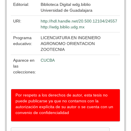
Editorial:
Biblioteca Digital wdg.biblio
Universidad de Guadalajara
URI:
http://hdl.handle.net/20.500.12104/24557
http://wdg.biblio.udg.mx
Programa
LICENCIATURA EN INGENIERO
educativo:
AGRONOMO ORIENTACION
ZOOTECNIA
Aparece en
CUCBA
las
colecciones:
Por respeto a los derechos de autor, esta tesis no
puede publicarse ya que no contamos con la
autorización explícita de su autor o se cuenta con un
convenio de confidencialidad