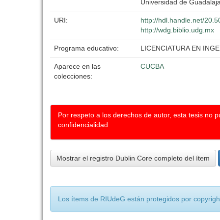
Universidad de Guadalaj
URI:
http://hdl.handle.net/20
http://wdg.biblio.udg.mx
Programa educativo:
LICENCIATURA EN IN
Aparece en las
CUCBA
colecciones:
Por respeto a los derechos de autor, esta tesis no 
confidencialidad
Mostrar el registro Dublin Core completo del ítem
Los ítems de RIUdeG están protegidos por copyright