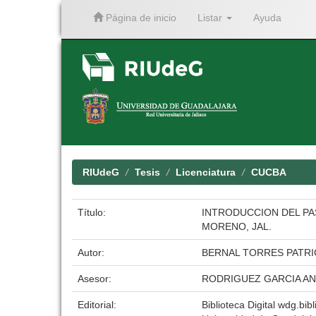
Página de inicio
Listar
Ayuda
Skip
navigation
RIUdeG
Tesis
Licenciatura
CUCBA
Título:
INTRODUCCION DEL PA
MORENO, JAL.
Autor:
BERNAL TORRES PATRI
Asesor:
RODRIGUEZ GARCIA A
Editorial:
Biblioteca Digital wdg.bibl