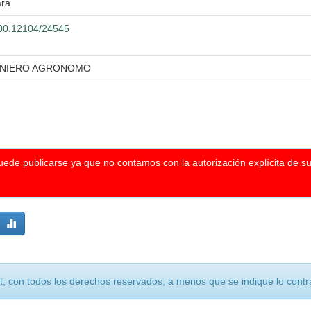
ara
.500.12104/24545
GENIERO AGRONOMO
puede publicarse ya que no contamos con la autorización explícita de s
, con todos los derechos reservados, a menos que se indique lo contra