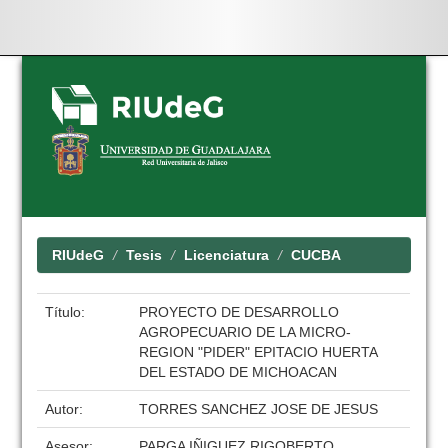
Skip
navigation
RIUdeG
Tesis
Licenciatura
CUCBA
Título:
PROYECTO DE DESARROLLO
AGROPECUARIO DE LA MICRO-
REGION "PIDER" EPITACIO HUERTA
DEL ESTADO DE MICHOACAN
Autor:
TORRES SANCHEZ JOSE DE JESUS
Asesor:
PARGA IÑIGUEZ RIGOBERTO