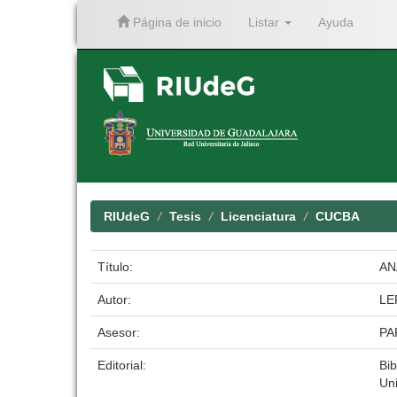
Página de inicio
Listar
Ayuda
Skip
navigation
RIUdeG
Tesis
Licenciatura
CUCBA
Título:
AN
Autor:
LE
Asesor:
PA
Editorial:
Bib
Un