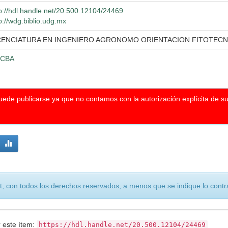
p://hdl.handle.net/20.500.12104/24469
p://wdg.biblio.udg.mx
CENCIATURA EN INGENIERO AGRONOMO ORIENTACION FITOTECN
CBA
puede publicarse ya que no contamos con la autorización explícita de s
, con todos los derechos reservados, a menos que se indique lo contra
r este ítem:
https://hdl.handle.net/20.500.12104/24469