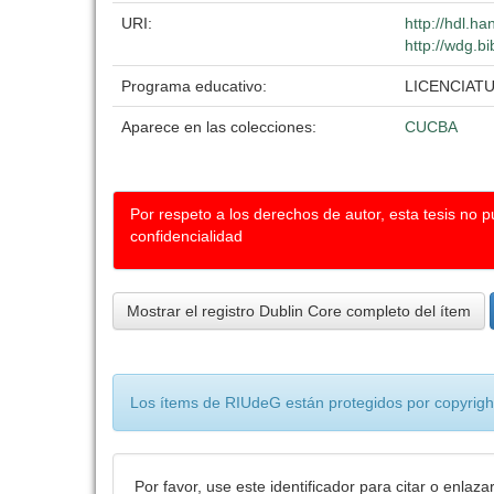
URI:
http://hdl.h
http://wdg.b
Programa educativo:
LICENCIAT
Aparece en las colecciones:
CUCBA
Por respeto a los derechos de autor, esta tesis no 
confidencialidad
Mostrar el registro Dublin Core completo del ítem
Los ítems de RIUdeG están protegidos por copyright
Por favor, use este identificador para citar o enlaza