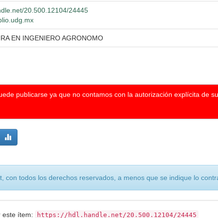
andle.net/20.500.12104/24445
iblio.udg.mx
URA EN INGENIERO AGRONOMO
puede publicarse ya que no contamos con la autorización explícita de s
, con todos los derechos reservados, a menos que se indique lo contra
r este ítem:
https://hdl.handle.net/20.500.12104/24445