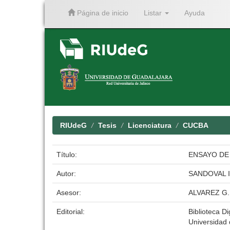
Página de inicio
Listar
Ayuda
Skip
navigation
RIUdeG
Tesis
Licenciatura
CUCBA
Título:
ENSAYO DE
Autor:
SANDOVAL I
Asesor:
ALVAREZ G
Editorial:
Biblioteca Di
Universidad