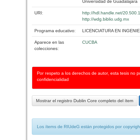
Universidad de Guadalajara
URI:
http://hdl.handle.net/20.500
http://wdg.biblio.udg.mx
Programa educativo:
LICENCIATURA EN INGEN
Aparece en las
CUCBA
colecciones:
Por respeto a los derechos de autor, esta tesis no 
confidencialidad
Mostrar el registro Dublin Core completo del ítem
Los ítems de RIUdeG están protegidos por copyright