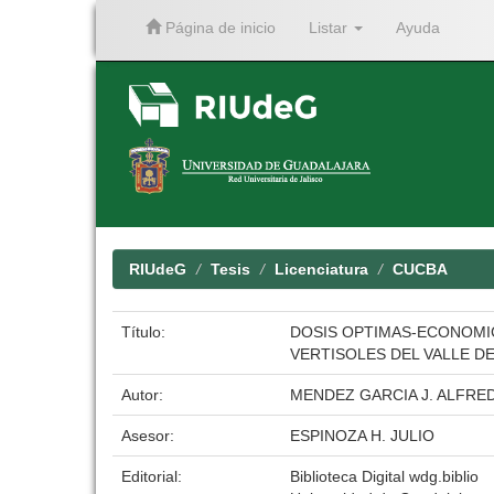
Página de inicio
Listar
Ayuda
Skip
navigation
RIUdeG
Tesis
Licenciatura
CUCBA
Título:
DOSIS OPTIMAS-ECONOMIC
VERTISOLES DEL VALLE D
Autor:
MENDEZ GARCIA J. ALFRE
Asesor:
ESPINOZA H. JULIO
Editorial:
Biblioteca Digital wdg.biblio