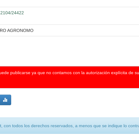
.12104/24422
IERO AGRONOMO
puede publicarse ya que no contamos con la autorización explícita de s
, con todos los derechos reservados, a menos que se indique lo contra